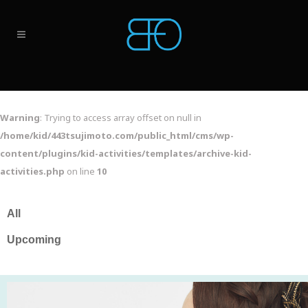
Warning
: Trying to access array offset on null in
/home/kid/443tsujimoto.com/public_html/cms/wp-
content/plugins/kid-activities/templates/archive-kid-
activities.php
on line
10