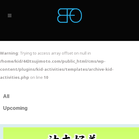
Warning
: Trying to access array offset on null in
/home/kid/443tsujimoto.com/public_html/cms/wp-
content/plugins/kid-activities/templates/archive-kid-
activities.php
on line
10