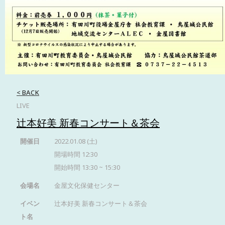
< BACK
LIVE
辻本好美 新春コンサート＆茶会
開催日
2022.01.08 (土)
開場時間 12:30
開始時間 13:30 ~ 15:30
会場名
金屋文化保健センター
イベン
辻本好美 新春コンサート＆茶会
ト名