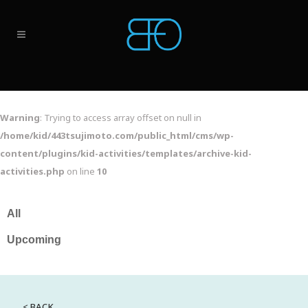
Warning
: Trying to access array offset on null in
/home/kid/443tsujimoto.com/public_html/cms/wp-
content/plugins/kid-activities/templates/archive-kid-
activities.php
on line
10
< BACK