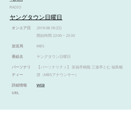
RADIO
ヤングタウン日曜日
オンエア日
2019.08.18 (日)
開始時間 22:00 ~ 23:30
放送局
MBS
番組名
ヤングタウン日曜日
パーソナリ
【パーソナリティ】 笑福亭鶴瓶 三遊亭とむ 福島暢
ティー
啓（MBSアナウンサー）
詳細情報
WEB
URL