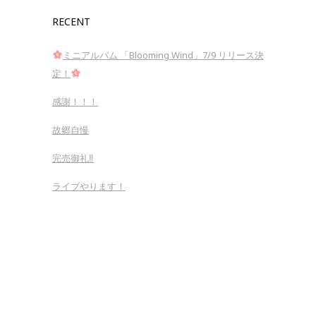
RECENT
ミニアルバム 「Blooming Wind」7/9 リリース決
定！
感謝！！！
故郷自慢
完売御礼‼︎
ライブやります！
Copyright 2018 443tsujimoto.com All rights reserved.