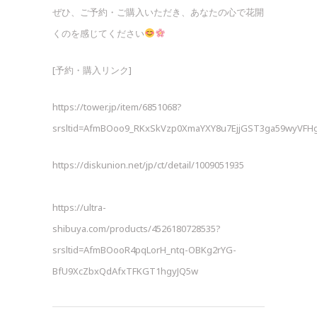
ぜひ、ご予約・ご購入いただき、あなたの心で花開
くのを感じてください
[予約・購入リンク]
https://tower.jp/item/6851068?
srsltid=AfmBOoo9_RKxSkVzp0XmaYXY8u7EjjGST3ga59wyVF
https://diskunion.net/jp/ct/detail/1009051935
https://ultra-
shibuya.com/products/4526180728535?
srsltid=AfmBOooR4pqLorH_ntq-OBKg2rYG-
BfU9XcZbxQdAfxTFKGT1hgyJQ5w