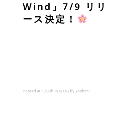
Wind」7/9 リリ
ース決定！
Posted at 12:21h
in
BLOG
by
Yoshimi