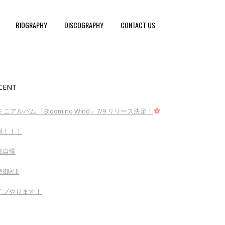
BIOGRAPHY
DISCOGRAPHY
CONTACT US
CENT
ミニアルバム 「Blooming Wind」7/9 リリース決定！
謝！！！
郷自慢
御礼‼︎
イブやります！