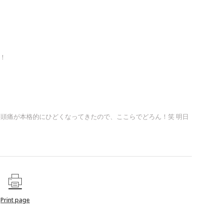
！
、 頭痛が本格的にひどくなってきたので、ここらでどろん！笑 明日
Print page