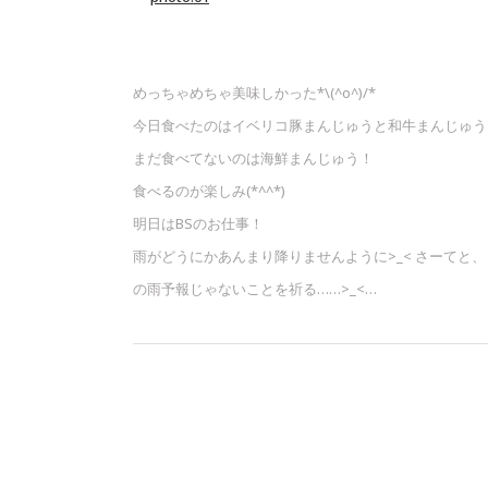
めっちゃめちゃ美味しかった*\(^o^)/*
今日食べたのはイベリコ豚まんじゅうと和牛まんじゅう
まだ食べてないのは海鮮まんじゅう！
食べるのが楽しみ(*^^*)
明日はBSのお仕事！
雨がどうにかあんまり降りませんように>_< さーてと
の雨予報じゃないことを祈る……>_<…