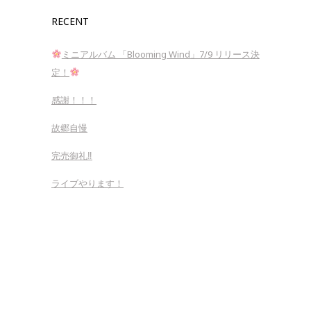
RECENT
ミニアルバム 「Blooming Wind」7/9 リリース決
定！
感謝！！！
故郷自慢
完売御礼‼︎
ライブやります！
Copyright 2018 443tsujimoto.com All rights reserved.