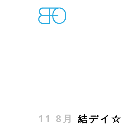
11 8月
結デイ☆