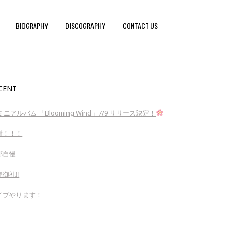
BIOGRAPHY
DISCOGRAPHY
CONTACT US
CENT
ミニアルバム 「Blooming Wind」7/9 リリース決定！
謝！！！
郷自慢
御礼‼︎
イブやります！