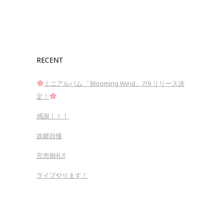
RECENT
ミニアルバム 「Blooming Wind」7/9 リリース決
定！
感謝！！！
故郷自慢
完売御礼‼︎
ライブやります！