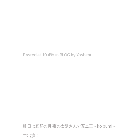
Posted at 10:49h
in
BLOG
by
Yoshimi
昨日は真昼の月 夜の太陽さんで五ニ三～koibumi～
で出演！