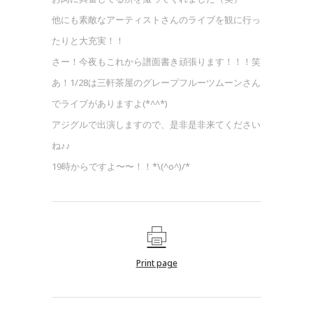
他にも素敵なアーティストさんのライブを観に行っ
たりと大充実！！
さー！今夜もこれから譜面書き頑張ります！！！笑
あ！1/28は三軒茶屋のグレープフルーツムーンさん
でライブがありますよ(*^^*)
アジグルで出演しますので、是非是非来てください
ね♪♪
19時からですよ〜〜！！*\(^o^)/*
Print page