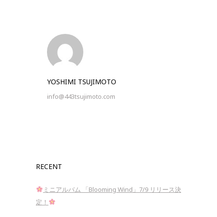
YOSHIMI TSUJIMOTO
info@443tsujimoto.com
RECENT
ミニアルバム 「Blooming Wind」7/9 リリース決
定！