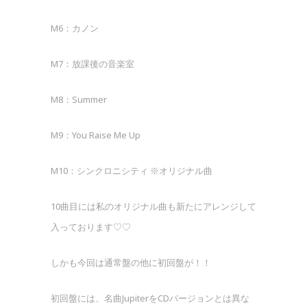
M6：カノン
M7：放課後の音楽室
M8：Summer
M9：You Raise Me Up
M10：シンクロニシティ ※オリジナル曲
10曲目には私のオリジナル曲も新たにアレンジして
入っております♡♡
しかも今回は通常盤の他に初回盤が！！
初回盤には、名曲JupiterをCDバージョンとは異な