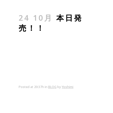
24 10月
本日発
売！！
Posted at 20:37h
in
BLOG
by
Yoshimi