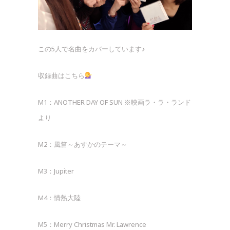
この5人で名曲をカバーしています♪
収録曲はこちら
M1：ANOTHER DAY OF SUN ※映画ラ・ラ・ランド
より
M2：風笛～あすかのテーマ～
M3：Jupiter
M4：情熱大陸
M5：Merry Christmas Mr. Lawrence