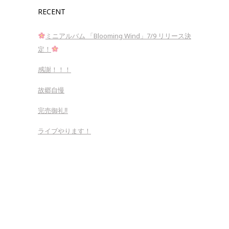
RECENT
ミニアルバム 「Blooming Wind」7/9 リリース決
定！
感謝！！！
故郷自慢
完売御礼‼︎
ライブやります！
Copyright 2018 443tsujimoto.com All rights reserved.