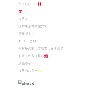
たまらな～い
今日は
江戸東京博物館にて
演奏です！
11:30～と13:30～、
中村座の前にて演奏しますので、
お近くの方は是非
頑張るぞー！
今日のお弁当