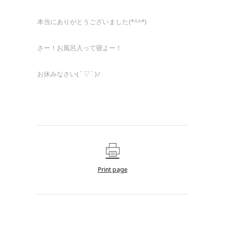
本当にありがとうございました(*^^*)
さー！お風呂入って寝よー！
お休みなさい( ´ ▽ ` )ﾉ
Print page