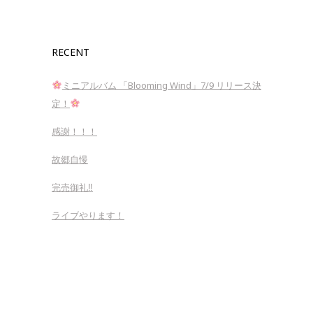
RECENT
ミニアルバム 「Blooming Wind」7/9 リリース決
定！
感謝！！！
故郷自慢
完売御礼‼︎
ライブやります！