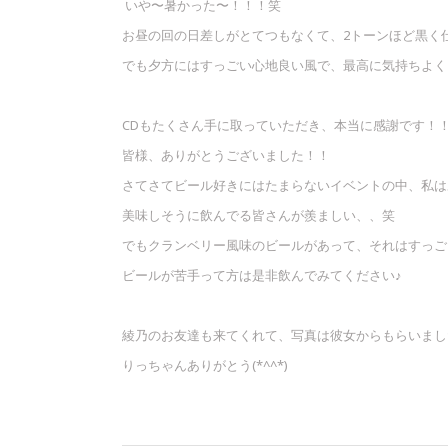
いや〜暑かった〜！！！笑
お昼の回の日差しがとてつもなくて、2トーンほど黒く仕
でも夕方にはすっごい心地良い風で、最高に気持ちよく
CDもたくさん手に取っていただき、本当に感謝です！
皆様、ありがとうございました！！
さてさてビール好きにはたまらないイベントの中、私はあ
美味しそうに飲んでる皆さんが羨ましい、、笑
でもクランベリー風味のビールがあって、それはすっご
ビールが苦手って方は是非飲んでみてください♪
綾乃のお友達も来てくれて、写真は彼女からもらいまし
りっちゃんありがとう(*^^*)