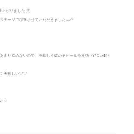
上がりました 笑
ステージで演奏させていただきました…♪*ﾟ
！
まり飲めないので、美味しく飲めるビールを開拓ヾ(*ΦωΦ)ﾉ
く美味しい♡♡
た♡