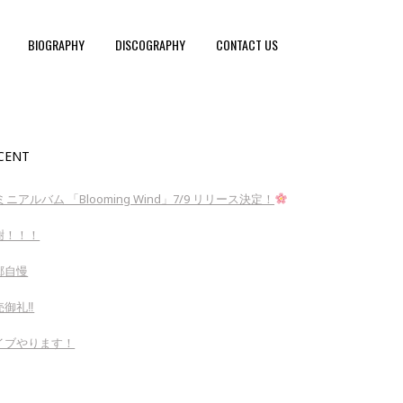
BIOGRAPHY
DISCOGRAPHY
CONTACT US
CENT
ミニアルバム 「Blooming Wind」7/9 リリース決定！
謝！！！
郷自慢
御礼‼︎
イブやります！