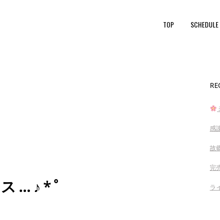
TOP
SCHEDULE
RE
感
故
完売
ス…♪*ﾟ
ラ