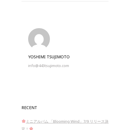
YOSHIMI TSUJIMOTO
info@443tsujimoto.com
RECENT
ミニアルバム 「Blooming Wind」7/9 リリース決
定！