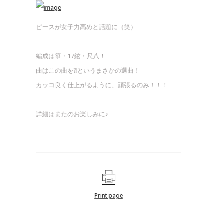
ピースが女子力高めと話題に（笑）
編成は箏・17絃・尺八！
曲はこの曲を⁈というまさかの選曲！
カッコ良く仕上がるように、頑張るのみ！！！
詳細はまたのお楽しみに♪
Print page