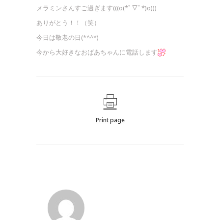
メラミンさんすご過ぎます(((o(*ﾟ▽ﾟ*)o)))
ありがとう！！（笑）
今日は敬老の日(*^^*)
今から大好きなおばあちゃんに電話します
Print page