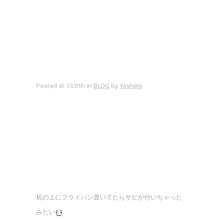
Posted at 15:01h
in
BLOG
by
Yoshimi
机の上にフライパン置いてたらサビが付いちゃった
みたい