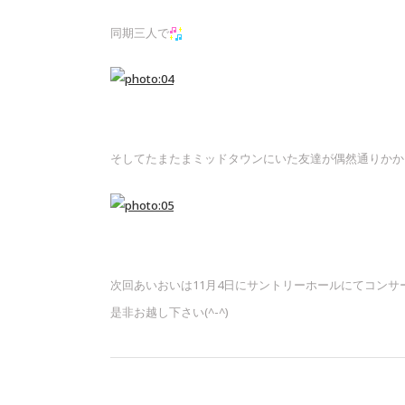
同期三人で
そしてたまたまミッドタウンにいた友達が偶然通りかかった
次回あいおいは11月4日にサントリーホールにてコンサ
是非お越し下さい(^-^)