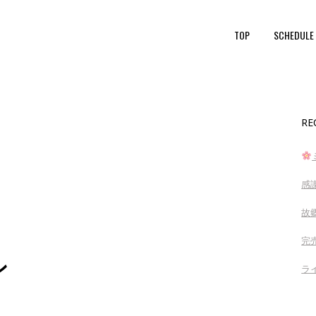
TOP
SCHEDULE
RE
感
故
完売
ン
ラ