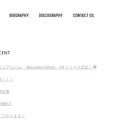
BIOGRAPHY
DISCOGRAPHY
CONTACT US
CENT
ミニアルバム 「Blooming Wind」7/9 リリース決定！
謝！！！
郷自慢
御礼‼︎
イブやります！