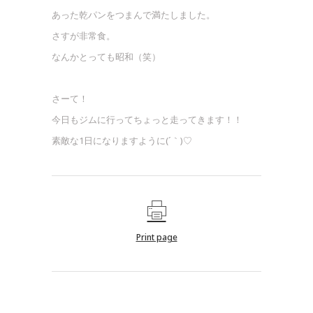
あった乾パンをつまんで満たしました。
さすが非常食。
なんかとっても昭和（笑）
さーて！
今日もジムに行ってちょっと走ってきます！！
素敵な1日になりますように(´｀)♡
Print page