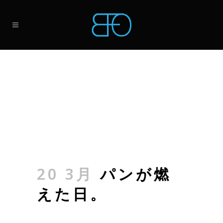
20 3月
パンが燃
えた日。