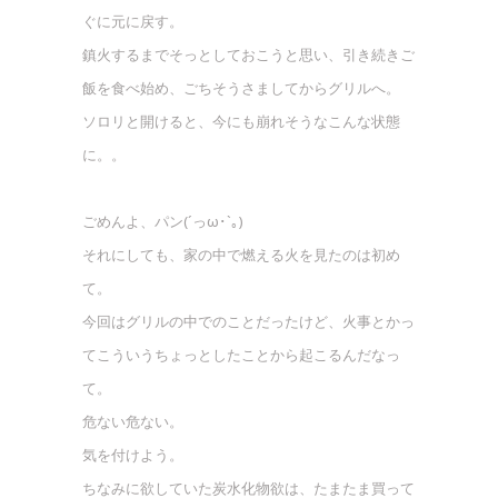
ぐに元に戻す。
鎮火するまでそっとしておこうと思い、引き続きご
飯を食べ始め、ごちそうさましてからグリルへ。
ソロリと開けると、今にも崩れそうなこんな状態
に。。
ごめんよ、パン(´っω･`｡)
それにしても、家の中で燃える火を見たのは初め
て。
今回はグリルの中でのことだったけど、火事とかっ
てこういうちょっとしたことから起こるんだなっ
て。
危ない危ない。
気を付けよう。
ちなみに欲していた炭水化物欲は、たまたま買って