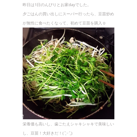
昨日は1日のんびりとお家dayでした。
夕ごはんの買い出しにスーパー行ったら、豆苗炒め
が無性に食べたくなって、初めて豆苗を購入☺︎
栄養価も高いし、歯ごたえシャキシャキで美味しい
し、豆苗！大好きだ！( ˘͈ ᵕ ˘͈ )