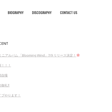
BIOGRAPHY
DISCOGRAPHY
CONTACT US
CENT
ミニアルバム 「Blooming Wind」7/9 リリース決定！
謝！！！
郷自慢
御礼‼︎
イブやります！