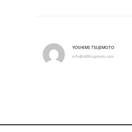
YOSHIMI TSUJIMOTO
info@443tsujimoto.com