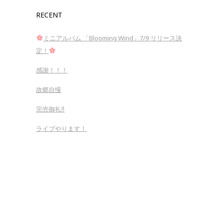
RECENT
ミニアルバム 「Blooming Wind」7/9 リリース決
定！
感謝！！！
故郷自慢
完売御礼‼︎
ライブやります！
Copyright 2018 443tsujimoto.com All rights reserved.