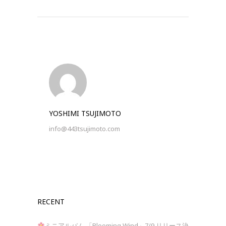
YOSHIMI TSUJIMOTO
info@443tsujimoto.com
RECENT
ミニアルバム 「Blooming Wind」7/9 リリース決