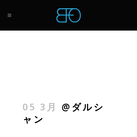
05 3月
@ダルシ
ャン