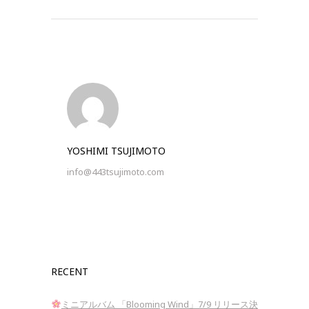
YOSHIMI TSUJIMOTO
info@443tsujimoto.com
RECENT
ミニアルバム 「Blooming Wind」7/9 リリース決