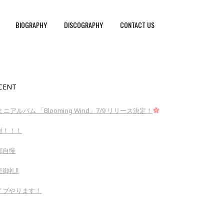
BIOGRAPHY
DISCOGRAPHY
CONTACT US
CENT
ミニアルバム 「Blooming Wind」7/9 リリース決定！
謝！！！
郷自慢
御礼‼︎
イブやります！