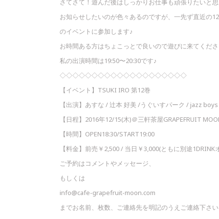
さてさて！遊んだ後はしっかりお仕事も頑張りたいと思
お知らせしたいのが色々あるのですが、一先ず直近の12
のイベントに参加します♪
お時間ある方はちょこっとで良いので遊びに来てくださ
私の出演時間は19:50〜20:30です♪
◇◇◇◇◇◇◇◇◇◇◇◇◇◇◇◇◇◇◇◇
【イベント】TSUKI IRO 第12巻
【出演】あすな / 辻本 好美 /うぐいすパーク / jazz boys
【日程】2016年12/15(木)＠三軒茶屋GRAPEFRUIT MOO
【時間】OPEN18:30/START19:00
【料金】前売￥2,500 / 当日￥3,000(ともに別途1DRIN
ご予約はコメントやメッセージ、
もしくは
info@cafe-grapefruit-moon.com
までお名前、枚数、ご連絡先を明記のうえご連絡下さい