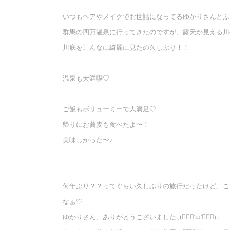
いつもヘアやメイクでお世話になってるゆかりさんとふ
群馬の四万温泉に行ってきたのですが、露天か見える
川底をこんなに綺麗に見たの久しぶり！！
温泉も大満喫♡
ご飯もボリューミーで大満足♡
帰りにお蕎麦も食べたよ〜！
美味しかった〜♪
何年ぶり？？ってぐらい久しぶりの旅行だったけど、こ
なぁ♡
ゆかりさん、ありがとうございました⸜(๑⃙⃘’ω’๑⃙⃘)⸝