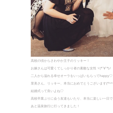
高校の頃からさわやか王子のリッキー！
お嫁さんは可愛くてしっかり者の素敵な女性ヾ(*´∀`*)ﾉ
二人から溢れる幸せオーラをいっぱいもらってhappy♡
里美さん、リッキー、本当におめでとうございます(*^^*
結婚式って良いよね♡
高校卒業ぶりに会う友達もいたり、本当に楽しい一日でした\( 
あと温泉旅行に行ってきました！