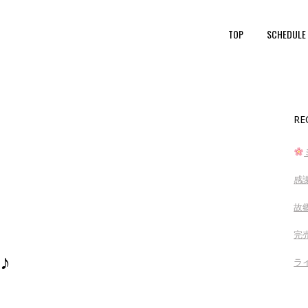
TOP
SCHEDULE
RE
感
故
完売
♪
ラ