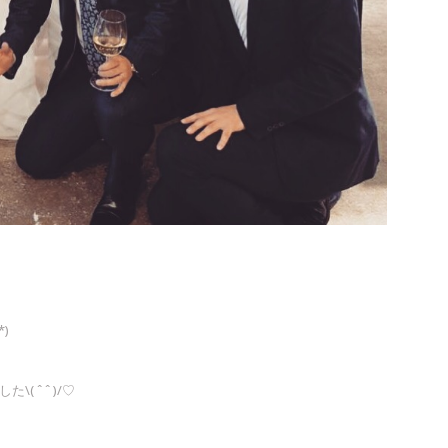
)
ˆ ˆ )/♡