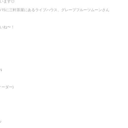
います◎
/15に三軒茶屋にあるライブハウス、グレープフルーツムーンさん
いね〜！
N
Kオーダー)
♪